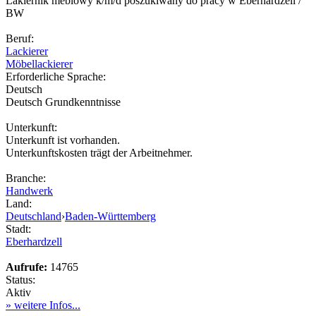
Lakiernik meblowy k/m/d poszukiwany do pracy w Eberhardzell /
BW
Beruf:
Lackierer
Möbellackierer
Erforderliche Sprache:
Deutsch
Deutsch Grundkenntnisse
Unterkunft:
Unterkunft ist vorhanden.
Unterkunftskosten trägt der Arbeitnehmer.
Branche:
Handwerk
Land:
Deutschland
›
Baden-Württemberg
Stadt:
Eberhardzell
Aufrufe:
14765
Status:
Aktiv
» weitere Infos...