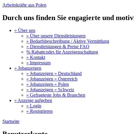
Arbeitskräfte aus Polen
Durch uns finden Sie engagierte und motivi
» Über uns
» Über unsere Dienstleistungen
» Bedarfsbeschreibung / Aktive Vermittlung
» Dienstleistungen & Preise FAQ
% Rabattcodes für Anzeigenschaltung
» Kontakt
» Impressum
» Jobanzeigen
» Jobanzeigen » Deutschland
» Jobanzeigen » Österreich
» Jobanzeigen » Polen
» Jobanzeigen » Schweiz
» Gefragteste Jobs & Branchen
» Anzeige aufgeben
» Login
» Registrieren
Startseite
Sie sind hier
Benutzerkonto